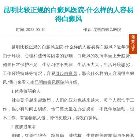
昆明比较正规的白癜风医院-什么样的人容易
得白癜风
时间: 2023-05-19
作者: 昆明白癜风医院
我
要
挂
昆明比较正规的白癜风医院-什么样的人容易得白癜风？近年来，
号
由于环境、心理和遗传等因素的影响，白癜风的发病率呈上升趋势。
如果日常保护不足，生活习惯不规律，生活压力大，生活环境恶劣，
工作环境特殊等情况，容易
引起白癜风
，那么什么样的人容易得白癜
风?我们来看云南
昆明白癜风医院
的介绍。
1.体质较弱的人
社会竞争越来越激烈，人们的压力也越来越大。每个人都忙于工
作，很少有时间去训练。他们整天坐在办公桌前，不做伸展运动，也
不工作。有害物质入侵，降低免疫力，诱发白癜风。
2.皮肤过敏者
例如，红斑性狼疮、糖尿病、肺结核、牛皮癣等皮肤病与免疫紊