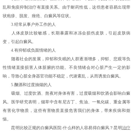
乱和免疫抑制治疗有直接关系。由于耐药性低，这些患者容易出现带
状疱疹、脱发、痤疮、白癜风等症状。
3.经常从事户外工作的人
人体皮肤比较敏感，长期暴露和冰冻会损伤皮肤，引起皮肤病
变，引起白癜风。
4.有抑郁或负面情绪的人
随着社会的发展，抑郁和失眠的人群逐渐增多，抑郁、悲观等负
性情绪直接损害人体脏腑的功能。不良情绪会对心脏产生一定的影
响，导致心脏全身器官功能不稳定，代谢紊乱，从而诱发白癜风。
5.酗酒和过度抽烟的人
吸烟、过度饮酒、熬夜对身体有害，过度吸烟和饮酒会影响白癜
风。医学研究表明，烟草中含有尼古丁、焦油、一氧化碳、重金属等
有害化学物质，这些有害物质直接危害我们的身体，带来疾病和烦
恼。
昆明比较正规的白癜风医院-什么样的人容易得白癜风？昆明
治疗