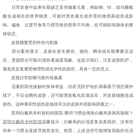
日常饮食中如果长期缺乏某些微量元素，例如铜、锌，或与酪氨
酸合成相关的营养物质，可能对黑色素生成所需的物质基础造成影
响。偏食、过度节食等习惯导致的营养不均衡，也可能削弱身体的整
体状态。
皮肤频繁受到外伤与刺激
部分案例显示，皮肤在发生擦伤、烧伤、晒伤或长期摩擦压迫
后，受损部位可能出现色素减退现象。这提示我们，注意皮肤防护，
避免其反复遭受物理性或化学性的损伤，具有一定的意义。
忽视日常防晒与紫外线暴露
适量的阳光接触对身体有益，但若无防护地长期暴露于强烈紫外
线下，不仅会晒伤皮肤，还可能诱发氧化应激反应，对皮肤细胞造成
损伤。这种累积性损伤是值得关注的皮肤外部影响因素之一。
昆明白癜风专科较好的医院-哪些习惯会增加白癜风发病风险呢？
昆明白癜风专科医院
温馨提示：白癜风的出现是复杂多因的，没有任
何单一习惯会直接导致其发生。然而，上述这些可能增加风险的生活