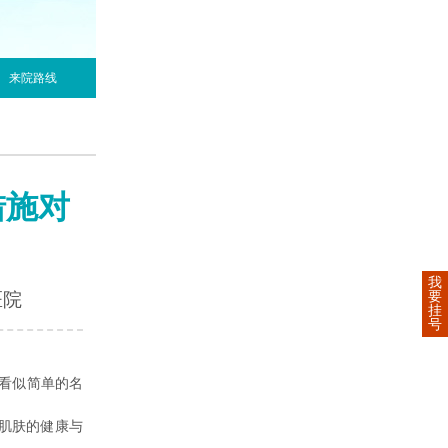
来院路线
措施对
我
要
医院
挂
号
看似简单的名
肌肤的健康与