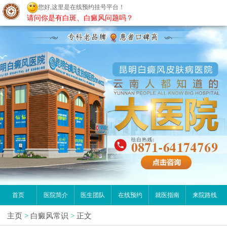
您好,这里是在线预约挂号平台！
昆明白癜风医院
请问你是有白斑、白癜风问题吗？
首页
医院简介
医生团队
在线预约
就医指南
来院路线
主页
>
白癜风常识
>
正文