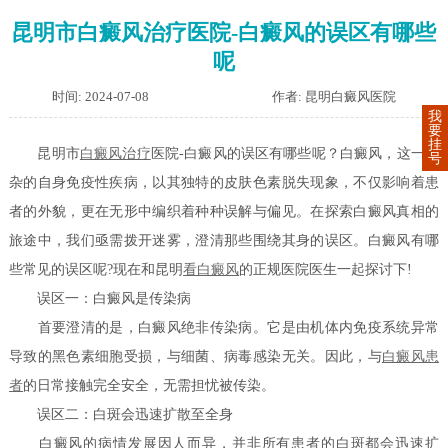
昆明市白癜风治疗医院-白癜风的误区有哪些
呢
时间: 2024-07-08
作者: 昆明白癜风医院
我
要
挂
昆明市
白癜风治疗
医院-白癜风的误区有哪些呢？白癜风，这一复
号
杂的自身免疫性疾病，以其独特的皮肤色素脱失现象，不仅影响着患
者的外貌，更在无形中编织着种种误解与偏见。在探索白癜风真相的
旅途中，我们亟需拨开迷雾，澄清那些围绕其身的误区。白癜风有哪
些常见的误区呢?现在和昆明
看白癜风
的正规医院医生一起探讨下!
误区一：白癜风是传染病
首要澄清的是，白癜风绝非传染病。它是由机体内免疫系统异常
导致的黑色素细胞受损，与细菌、病毒感染无关。因此，与
白癜风患
者
的日常接触完全安全，无需担忧被传染。
误区二：白斑会迅速扩散至全身
白癜风的病情发展因人而异，并非所有患者的白斑都会迅速扩