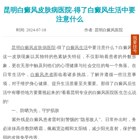
昆明白癜风皮肤病医院-得了白癜风生活中要
注意什么
时间: 2024-07-18
作者: 昆明白癜风医院
我
要
挂
昆明白癜风皮肤病医院
-得了
白癜风生活
中要注意什么？白癜风，
号
这一皮肤现象以其独特的色素缺失特征，不仅影响着患者的外貌形
象，更在无形中触及到他们的心理健康与社会交往的每一个角落。在
日常生活中，
白癜风患者
面临着诸多挑战，了解并遵循一些注意事
项，对于维护身心健康、提升生活质量至关重要。那得了白癜风后生
活中有哪些地方要重视起来的?看看昆明专业的白癜风医院医生怎么说
的!
一、防晒为先，守护肌肤
紫外线是白癜风患者需时刻警惕的“隐形敌人”。日常外出时，务
必涂抹高倍数防晒霜，佩戴宽边帽和太阳镜，减少阳光直射，保护脆
弱的皮肤免受伤害。