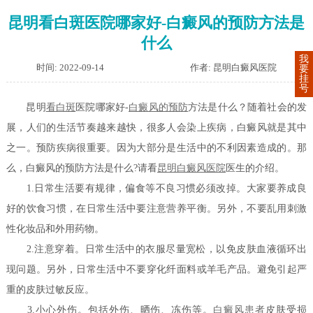
昆明看白斑医院哪家好-白癜风的预防方法是
什么
我
时间: 2022-09-14
作者: 昆明白癜风医院
要
挂
号
昆明
看白斑
医院哪家好-
白癜风的预防
方法是什么？随着社会的发
展，人们的生活节奏越来越快，很多人会染上疾病，白癜风就是其中
之一。预防疾病很重要。因为大部分是生活中的不利因素造成的。那
么，白癜风的预防方法是什么?请看
昆明白癜风医院
医生的介绍。
1.日常生活要有规律，偏食等不良习惯必须改掉。大家要养成良
好的饮食习惯，在日常生活中要注意营养平衡。另外，不要乱用刺激
性化妆品和外用药物。
2.注意穿着。日常生活中的衣服尽量宽松，以免皮肤血液循环出
现问题。另外，日常生活中不要穿化纤面料或羊毛产品。避免引起严
重的皮肤过敏反应。
3.小心外伤。包括外伤、晒伤、冻伤等。
白癜风患者
皮肤受损