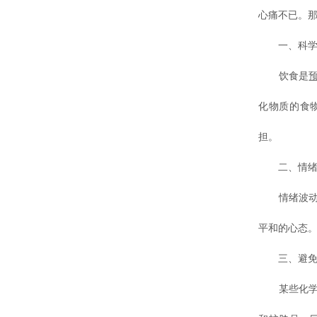
心痛不已。那
一、科学
饮食是
化物质的食
担。
二、情绪
情绪波动可
平和的心态
三、避免
某些化学物