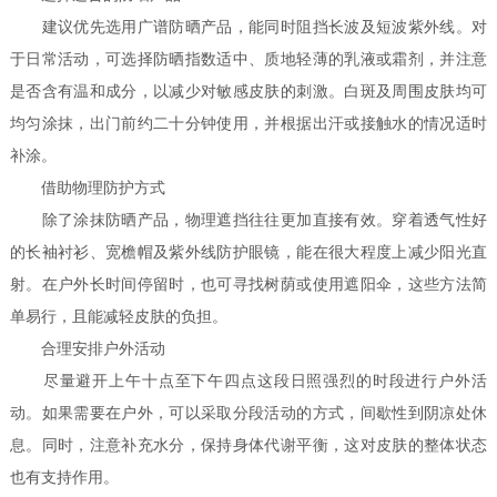
建议优先选用广谱防晒产品，能同时阻挡长波及短波紫外线。对
于日常活动，可选择防晒指数适中、质地轻薄的乳液或霜剂，并注意
是否含有温和成分，以减少对敏感皮肤的刺激。白斑及周围皮肤均可
均匀涂抹，出门前约二十分钟使用，并根据出汗或接触水的情况适时
补涂。
借助物理防护方式
除了涂抹防晒产品，物理遮挡往往更加直接有效。穿着透气性好
的长袖衬衫、宽檐帽及紫外线防护眼镜，能在很大程度上减少阳光直
射。在户外长时间停留时，也可寻找树荫或使用遮阳伞，这些方法简
单易行，且能减轻皮肤的负担。
合理安排户外活动
尽量避开上午十点至下午四点这段日照强烈的时段进行户外活
动。如果需要在户外，可以采取分段活动的方式，间歇性到阴凉处休
息。同时，注意补充水分，保持身体代谢平衡，这对皮肤的整体状态
也有支持作用。