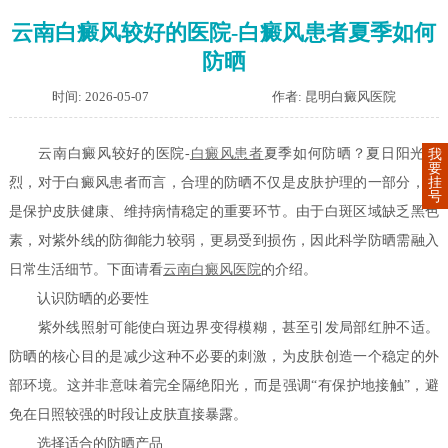
云南白癜风较好的医院-白癜风患者夏季如何
防晒
时间: 2026-05-07
作者: 昆明白癜风医院
云南白癜风较好的医院-
白癜风患者
夏季如何防晒？夏日阳光强
我
要
挂
烈，对于白癜风患者而言，合理的防晒不仅是皮肤护理的一部分，更
号
是保护皮肤健康、维持病情稳定的重要环节。由于白斑区域缺乏黑色
素，对紫外线的防御能力较弱，更易受到损伤，因此科学防晒需融入
日常生活细节。下面请看
云南白癜风医院
的介绍。
认识防晒的必要性
紫外线照射可能使白斑边界变得模糊，甚至引发局部红肿不适。
防晒的核心目的是减少这种不必要的刺激，为皮肤创造一个稳定的外
部环境。这并非意味着完全隔绝阳光，而是强调“有保护地接触”，避
免在日照较强的时段让皮肤直接暴露。
选择适合的防晒产品