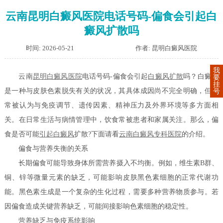
云南昆明白癜风医院电话号码-偏食会引起白
癜风扩散吗
时间: 2026-05-21
作者: 昆明白癜风医院
我
云南
昆明白癜风医院
电话号码-偏食会引起
白癜风扩散
吗？白癜风
要
挂
是一种与皮肤色素脱失有关的状况，其具体成因尚不完全明确，但通
号
常被认为与免疫调节、遗传因素、精神压力及外界环境等多方面相
关。在日常生活与病情管理中，饮食常被患者和家属关注。那么，偏
食是否可能
引起白癜风
扩散?下面请看
云南白癜风专科医院
的介绍。
偏食与营养失衡的关系
长期偏食可能导致身体所需营养摄入不均衡。例如，维生素B群、
铜、锌等微量元素的缺乏，可能影响皮肤黑色素细胞的正常代谢功
能。黑色素生成是一个复杂的生化过程，需要多种营养物质参与。若
因偏食造成关键营养缺乏，可能间接影响色素细胞的稳定性。
营养缺乏与免疫系统影响