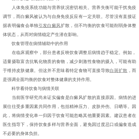
人体免疫系统功能与营养状况密切相关。营养失衡可能干扰免疫
调节，而白癜风被认为与自身免疫反应有一定关联。尽管没有直接证
据表明偏食会单独
引发白癜风
扩散，但不均衡的饮食可能削弱身体整
体状态，从而对病情稳定产生潜在影响。
饮食管理在病情辅助中的作用
在临床观察中，部分患者反映饮食调整后病情趋于稳定。例如，
适量摄取富含抗氧化物质的食物，减少刺激性食物的摄入，可能有助
于维持皮肤健康。但这并不意味着特定食物可直接导致
白斑扩散
，而
是强调全面均衡的饮食对整体健康的支持作用。
科学看待饮食与病情关联
当前医学研究尚未证实偏食是白癜风扩散的直接原因。病情的进
展往往受多重因素共同作用，包括精神压力、皮肤外伤、日晒等。因
此，将病情变化单一归因于饮食可能忽略其他重要因素。建议患者在
医生指导下，保持饮食多样与营养全面，避免因过度忌口或偏食造成
不必要的身体负担。