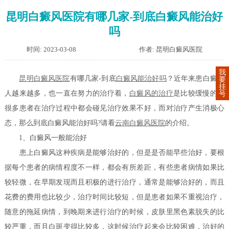
昆明白癜风医院有哪几家-到底白癜风能治好
吗
时间: 2023-03-08
作者: 昆明白癜风医院
我
昆明白癜风医院
有哪几家-到底
白癜风能治好吗
？近年来患白癜风
要
挂
人越来越多，也一直在努力的治疗着，
白癜风的治疗
是比较缓慢的，
号
很多患者在治疗过程中都会碰见治疗效果不好，而对治疗产生消极心
态，那么到底白癜风能治好吗?请看
云南白癜风医院
的介绍。
1、白癜风一般能治好
患上白癜风这种疾病是能够治好的，但是是否能早些治好，要根
据每个患者的病情程度不一样，都会有所差距，有些患者病情如果比
较轻微，在早期发现而且积极的进行治疗，通常是能够治好的，而且
花费的费用也比较少，治疗时间比较短，但是患者如果不重视治疗，
随意的拖延病情，到晚期来进行治疗的时候，皮肤里黑色素脱失的比
较严重，而且白斑变得比较多，这时候治疗起来会比较困难，治好的