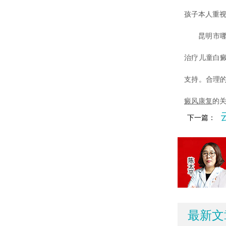
孩子本人重
昆明市哪个
治疗儿童白
支持。合理
癜风康复
的
下一篇：
最新文