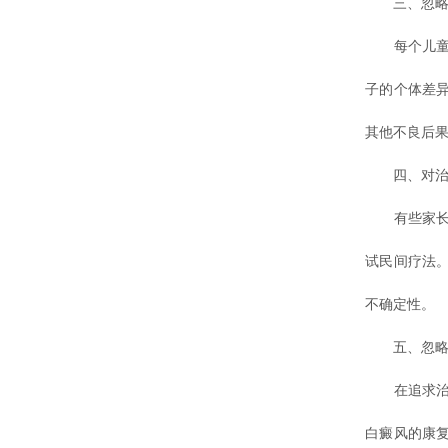
三、忽略个
每个儿童的
子的个体差
其他不良后
四、对治疗
有些家长对
试民间疗法
不确定性。
五、忽略日
在追求治疗
白癜风的康