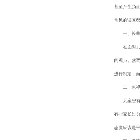
甚至产生负
常见的误区都
一、长辈意
在面对儿童
的观点。然
进行制定，
二、忽视心
儿童患有白
有些家长过
态度应该是